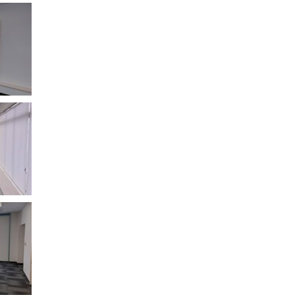
で
(新
で
開
し
開
き
い
き
ま
ウ
ま
す)
ィ
す)
ン
ド
ウ
で
開
き
ま
す)