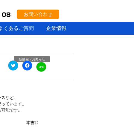
お問い合わせ
よくあるご質問
企業情報
新情報・お知らせ
ク
Facebook
ク
リ
で
リ
ッ
共
ッ
ク
有
ク
し
す
し
て
る
て
Twitter
に
LINE
で
は
で
共
ク
共
ースなど、
有
リ
有
(新
ッ
思っています。
(新
し
ク
し
も可能です。
い
し
い
ウ
て
ウ
ィ
く
ィ
吉
ン
だ
和
ン
ド
さ
ド
ウ
い
ウ