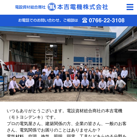
togg
navi
いつもありがとうございます。電設資材総合商社の本吉電機
（モトヨシデンキ）です。
プロの電気屋さん、建築関係の方、企業の皆さん、一般のお客
さん、電気関係でお困りのことはありませんか？
電気材料、空調、換気、照明、弱電、工具などあらゆる分野を