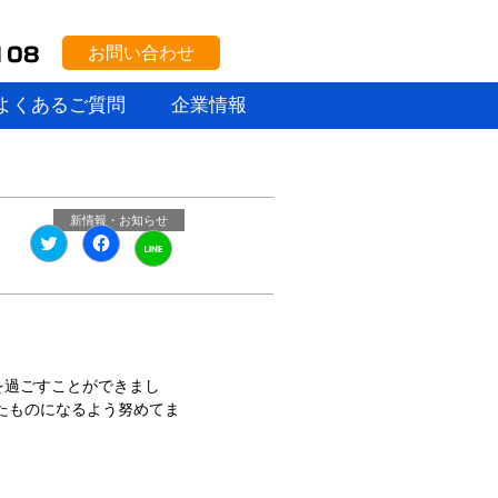
お問い合わせ
よくあるご質問
企業情報
新情報・お知らせ
ク
Facebook
ク
リ
で
リ
ッ
共
ッ
ク
有
ク
し
す
し
て
る
て
Twitter
に
LINE
で
は
で
共
ク
共
有
リ
有
(新
ッ
を過ごすことができまし
(新
し
ク
し
たものになるよう努めてま
い
し
い
ウ
て
ウ
ィ
く
ィ
ン
だ
ン
ド
さ
ド
ウ
い
ウ