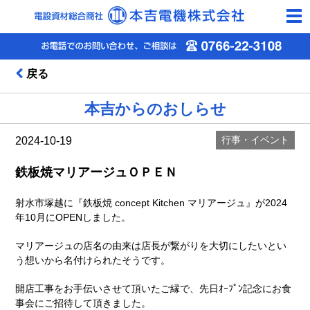
togg
navi
戻る
本吉からのおしらせ
行事・イベント
2024-10-19
鉄板焼マリアージュＯＰＥＮ
射水市塚越に『鉄板焼 concept Kitchen マリアージュ』が2024
年10月にOPENしました。
マリアージュの店名の由来は店長が繋がりを大切にしたいとい
う想いから名付けられたそうです。
開店工事をお手伝いさせて頂いたご縁で、先日ｵｰﾌﾟﾝ記念にお食
事会にご招待して頂きました。