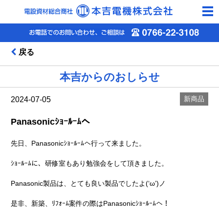
togg
navi
戻る
本吉からのおしらせ
新商品
2024-07-05
Panasonicｼｮｰﾙｰﾑへ
先日、Panasonicｼｮｰﾙｰﾑへ行って来ました。
ｼｮｰﾙｰﾑに、研修室もあり勉強会をして頂きました。
Panasonic製品は、とても良い製品でしたよ(‘ω’)ノ
是非、新築、ﾘﾌｫｰﾑ案件の際はPanasonicｼｮｰﾙｰﾑへ！