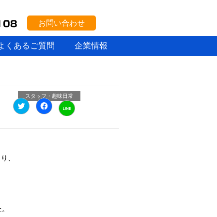
お問い合わせ
よくあるご質問
企業情報
スタッフ・趣味
日常
ク
Facebook
ク
リ
で
リ
ッ
共
ッ
ク
有
ク
し
す
し
て
る
て
Twitter
に
LINE
で
は
で
共
ク
共
まり、
有
リ
有
(新
ッ
(新
し
ク
し
い
し
い
ウ
て
ウ
ィ
く
ィ
ン
だ
ン
ド
さ
ド
た。
ウ
い
ウ