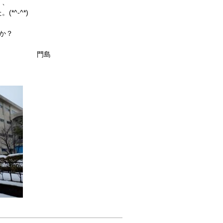
で
(新
く、
で
開
し
開
^-^*)
き
い
き
ま
ウ
ま
す)
ィ
す)
ン
か？
ド
ウ
で
島
開
き
ま
す)