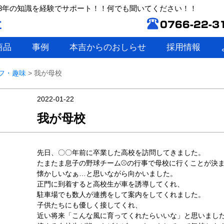
8年の知識を経験でサポート！！何でも聞いてください！！
商品
事例
本吉からのおしらせ
採用情報
フ・趣味
>
我が母校
2022-01-22
我が母校
先日、〇〇年前に卒業した高校を訪問してきました。
たまたま息子の野球チーム⚾の行事で母校に行くことが決
懐かしいなぁ…と思いながら向かいました。
正門に到着すると高校生が車を誘導してくれ、
駐車場でも数人が連携をして案内をしてくれました。
子供たちにも優しく接してくれ、
近い将来「こんな風に育ってくれたらいいな」と思いまし