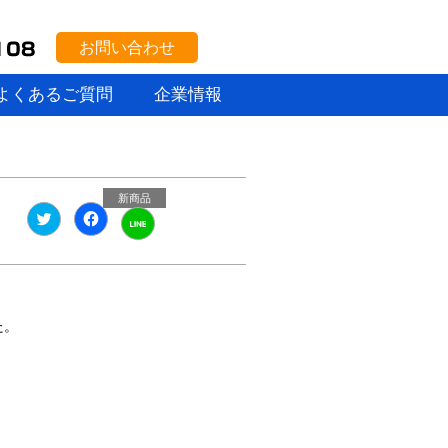
お問い合わせ
よくあるご質問
企業情報
新商品
ク
Facebook
ク
リ
で
リ
ッ
共
ッ
ク
有
ク
し
す
し
て
る
て
Twitter
に
LINE
で
は
で
共
ク
共
た。
有
リ
有
(新
ッ
(新
し
ク
し
い
し
い
ウ
て
ウ
ィ
く
ィ
ン
だ
ン
ド
さ
ド
ウ
い
ウ