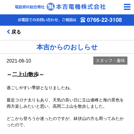
togg
navi
戻る
本吉からのおしらせ
スタッフ・趣味
2021-06-10
～二上山散歩～
過ごしやすい季節となりましたね。
最近コロナ太りもあり、天気の良い日に立山連峰と海の景色を
両方楽しみたいと思い、高岡二上山を散歩しました。
どこから登ろうか迷ったのですが、鉢伏山の方も周ってみたか
ったので、