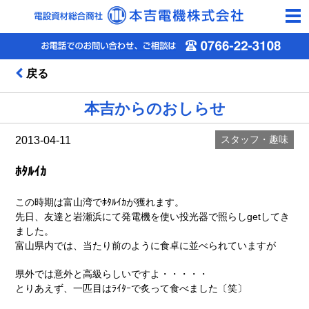
togg
navi
戻る
本吉からのおしらせ
スタッフ・趣味
2013-04-11
ﾎﾀﾙｲｶ
この時期は富山湾でﾎﾀﾙｲｶが獲れます。
先日、友達と岩瀬浜にて発電機を使い投光器で照らしgetしてき
ました。
富山県内では、当たり前のように食卓に並べられていますが
県外では意外と高級らしいですよ・・・・・
とりあえず、一匹目はﾗｲﾀｰで炙って食べました〔笑〕