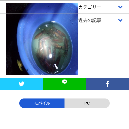
カテゴリー
過去の記事


モバイル
PC