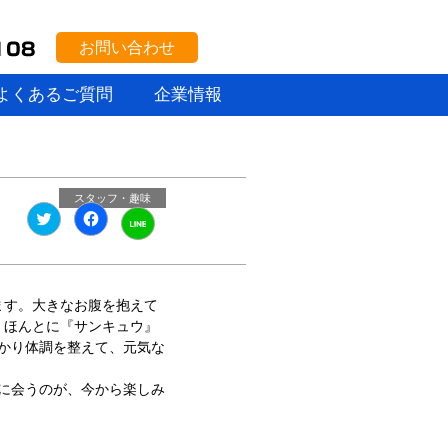
お問い合わせ
よくあるご質問
企業情報
スタッフ・趣味
ク
Facebook
ク
リ
で
リ
ッ
共
ッ
ク
有
ク
し
す
し
て
る
て
Twitter
に
LINE
ます。大きなお腹を抱えて
で
は
で
共
ク
共
！ほんとに『サンキュウ』
有
リ
有
(新
ッ
かり体調を整えて、元気な
(新
し
ク
し
い
し
い
ウ
て
に会うのが、今から楽しみ
ウ
ィ
く
ィ
ン
だ
ン
ド
さ
ド
ウ
い
ウ