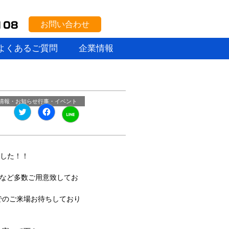
お問い合わせ
よくあるご質問
企業情報
情報・お知らせ
行事・イベント
ク
Facebook
ク
リ
で
リ
ッ
共
ッ
ク
有
ク
し
す
し
て
る
て
Twitter
に
LINE
ました！！
で
は
で
共
ク
共
有
リ
有
(新
ッ
トなど多数ご用意致してお
(新
し
ク
し
い
し
い
ウ
て
でのご来場お待ちしており
ウ
ィ
く
ィ
ン
だ
ン
ド
さ
ド
ウ
い
ウ