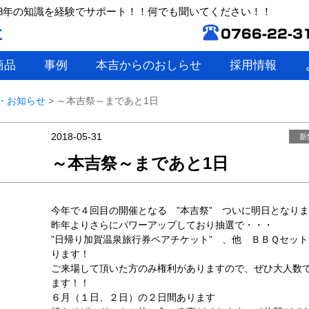
8年の知識を経験でサポート！！何でも聞いてください！！
商品
事例
本吉からのおしらせ
採用情報
・お知らせ
>
～本吉祭～まであと1日
2018-05-31
新
～本吉祭～まであと1日
今年で４回目の開催となる ”本吉祭” ついに明日となり
昨年よりさらにパワーアップしており抽選で・・・
”日帰り加賀温泉旅行券ペアチケット” 、他 ＢＢＱセッ
ります！
ご来場して頂いた方のみ権利がありますので、ぜひ大人数
ます！！
６月（１日、２日）の２日間あります