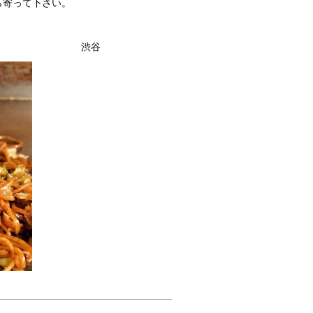
で
(新
ら寄って下さい。
で
開
し
開
き
い
き
ま
ウ
ま
す)
ィ
す)
ン
谷
ド
ウ
で
開
き
ま
す)