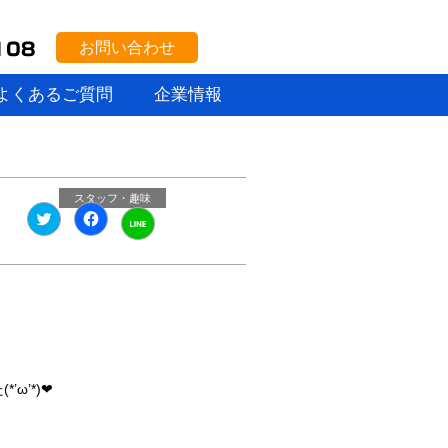
お問い合わせ
よくあるご質問
企業情報
スタッフ・趣味
ク
Facebook
ク
リ
で
リ
ッ
共
ッ
ク
有
ク
し
す
し
て
る
て
Twitter
に
LINE
で
は
で
共
ク
共
有
リ
有
(新
ッ
(新
し
ク
し
い
し
い
ウ
て
ω’*)❤
ウ
ィ
く
ィ
ン
だ
ン
ド
さ
ド
ウ
い
ウ