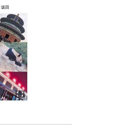
で
(新
で
開
し
開
田
き
い
き
ま
ウ
ま
す)
ィ
す)
ン
ド
ウ
で
開
き
ま
す)