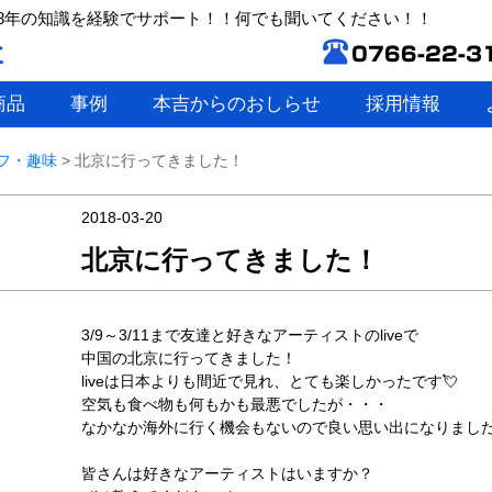
8年の知識を経験でサポート！！何でも聞いてください！！
商品
事例
本吉からのおしらせ
採用情報
フ・趣味
>
北京に行ってきました！
2018-03-20
北京に行ってきました！
3/9～3/11まで友達と好きなアーティストのliveで
中国の北京に行ってきました！
liveは日本よりも間近で見れ、とても楽しかったです💘
空気も食べ物も何もかも最悪でしたが・・・
なかなか海外に行く機会もないので良い思い出になりました(*’
皆さんは好きなアーティストはいますか？