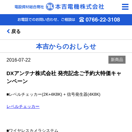
togg
navi
戻る
本吉からのおしらせ
新商品
2016-07-22
DXアンテナ株式会社 発売記念ご予約大特価キャ
ンペーン
■レベルチェッカー(2K+4K8K) + 信号発生器(4K8K)
レベルチェッカー
■ワイヤレスカメラシステム