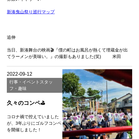
新湊曳山祭り巡行マップ
追伸
当日、新湊舞台の映画🎬『僕の町はお風呂が熱くて埋蔵金が出
てラーメンが美味い。』の撮影もありました(笑) 米田
2022-09-12
行事・イベント
スタッ
フ・趣味
久々のコンペ⛳
コロナ禍で控えていました
が、3年ぶりにゴルフコンペ
を開催しました！