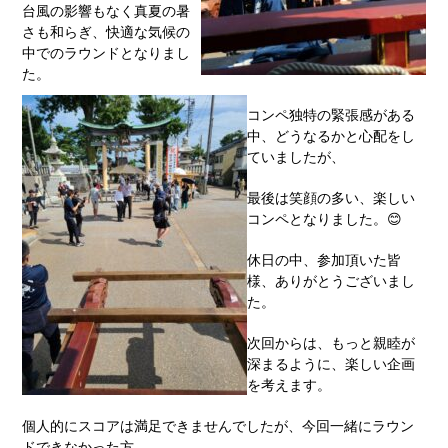
台風の影響もなく真夏の暑
さも和らぎ、快適な気候の
中でのラウンドとなりまし
た。
コンペ独特の緊張感がある
中、どうなるかと心配をし
ていましたが、
最後は笑顔の多い、楽しい
コンペとなりました。😊
休日の中、参加頂いた皆
様、ありがとうございまし
た。
次回からは、もっと親睦が
深まるように、楽しい企画
を考えます。
個人的にスコアは満足できませんでしたが、今回一緒にラウン
ドできなかった方、