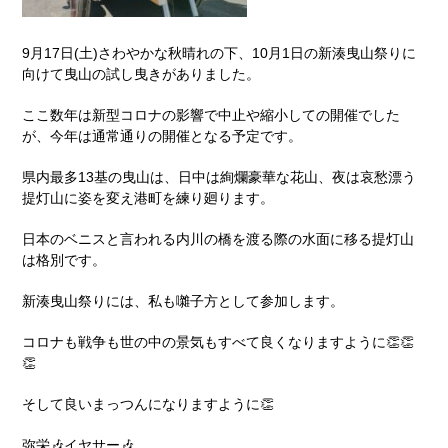
9月17日(土)さわやかな秋晴れの下、10月1日の新湊曳山祭りに
向けて曳山の試し曳きがありました。
ここ数年は新型コロナの影響で中止や縮小しての開催でした
が、今年は通常通りの開催となる予定です。
県内最多13基の曳山は、日中は絢爛豪華な花山、夜は哀愁漂う
提灯山に姿を変え港町を練り廻ります。
日本のベニスと言われる内川の橋を渡る際の水面に移る提灯山
は格別です。
新湊曳山祭りには、私も囃子方として参加します。
コロナも戦争も世の中の景気もすべて良くなりますように👏👏
👏
そして良いまっつんになりますように👏
弥栄🎶イヤサー🎶