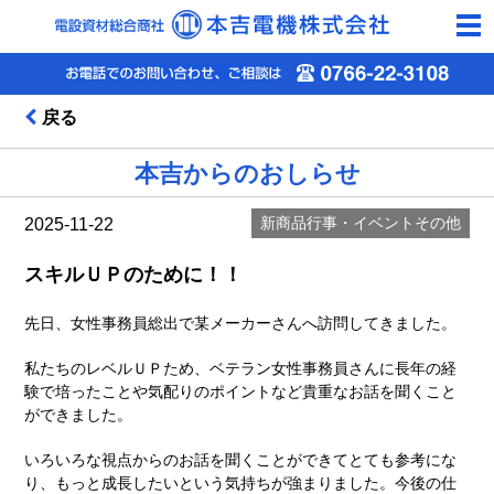
togg
navi
戻る
本吉からのおしらせ
新商品
行事・イベント
その他
2025-11-22
スキルＵＰのために！！
先日、女性事務員総出で某メーカーさんへ訪問してきました。
私たちのレベルＵＰため、ベテラン女性事務員さんに長年の経
験で培ったことや気配りのポイントなど貴重なお話を聞くこと
ができました。
いろいろな視点からのお話を聞くことができてとても参考にな
り、もっと成長したいという気持ちが強まりました。今後の仕