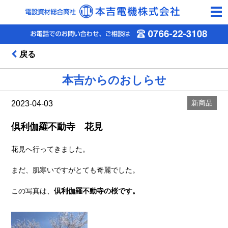
togg
navi
戻る
本吉からのおしらせ
新商品
2023-04-03
倶利伽羅不動寺 花見
花見へ行ってきました。
まだ、肌寒いですがとても奇麗でした。
この写真は、
倶利伽羅不動寺の桜です。