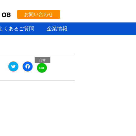
お問い合わせ
よくあるご質問
企業情報
日常
ク
Facebook
ク
リ
で
リ
ッ
共
ッ
ク
有
ク
し
す
し
て
る
て
Twitter
に
LINE
で
は
で
共
ク
共
有
リ
有
(新
ッ
(新
し
ク
し
木
い
し
い
ウ
て
ウ
ィ
く
ィ
ン
だ
ン
ド
さ
ド
ウ
い
ウ