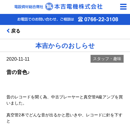
togg
navi
戻る
本吉からのおしらせ
スタッフ・趣味
2020-11-11
昔の音色♪
昔のレコードを聞く為、中古プレーヤーと真空管A級アンプを買
いました。
真空管2本でどんな音が出るかと思いきや、レコードに針を下す
と