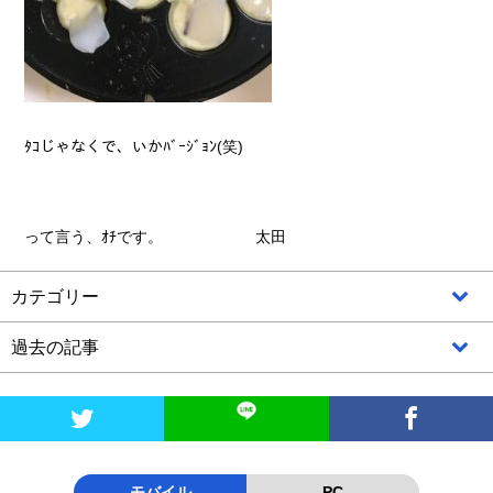
ﾀｺじゃなくで、いかﾊﾞｰｼﾞｮﾝ(笑)
って言う、ｵﾁです。 太田
カテゴリー
過去の記事


モバイル
PC