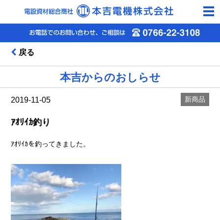
togg
navi
戻る
本吉からのおしらせ
新商品
2019-11-05
ｱｵﾘｲｶ釣り
ｱｵﾘｲｶを釣ってきました。