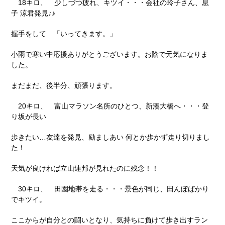
18キロ、 少しづつ疲れ、キツイ・・・会社の玲子さん、息
子 涼君発見♪♪
握手をして 「いってきます。」
小雨で寒い中応援ありがとうございます。お陰で元気になりま
した。
まだまだ、後半分、頑張ります。
20キロ、 富山マラソン名所のひとつ、新湊大橋へ・・・登
り坂が長い
歩きたい…友達を発見、励ましあい 何とか歩かず走り切りまし
た！
天気が良ければ立山連邦が見れたのに残念！！
30キロ、 田園地帯を走る・・・景色が同じ、田んぼばかり
でキツイ。
ここからが自分との闘いとなり、気持ちに負けて歩き出すラン