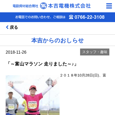
togg
navi
戻る
本吉からのおしらせ
スタッフ・趣味
2018-11-26
「～富山マラソン 走りました～♪」
２０１８年10月28日(日)、富